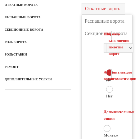
ОТКАТНЫЕ ВОРОТА
Откатные ворота
РАСПАШНЫЕ ВОРОТА
Распашные ворота
СЕКЦИОННЫЕ ВОРОТА
Секционные ворота
Ширина
Высота
Тип
заполнения
РОЛЬВОРОТА
полотна
ворот
РОЛЬСТАВНИ
РЕМОНТ
Автоматизация
Тип
ворот
автоматизации
Да
ДОПОЛНИТЕЛЬНЫЕ УСЛУГИ
Нет
Дополнительные
опции
Монтаж