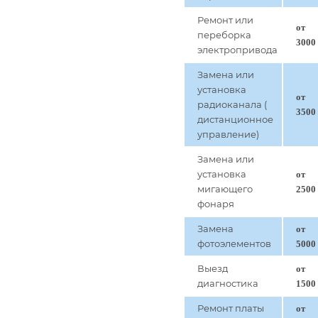
Ремонт или
от
переборка
3000
электропривода
Замена или
установка
от
радиоканала (
3500
дистанционное
управление)
Замена или
установка
от
мигающего
2500
фонаря
Замена
от
фотоэлементов
5000
Выезд
от
диагностика
1500
Ремонт платы
от