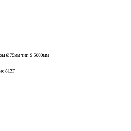
ром Ø75мм тип S 5000мм
фис 813Г