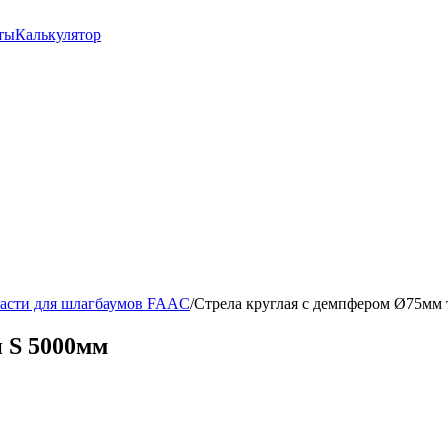
ты
Калькулятор
асти для шлагбаумов FAAC
/
Стрела круглая с демпфером Ø75мм 
 S 5000мм