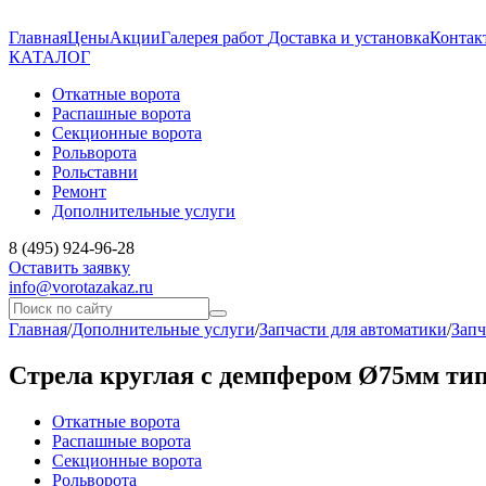
Главная
Цены
Акции
Галерея работ
Доставка и установка
Контак
КАТАЛОГ
Откатные ворота
Распашные ворота
Секционные ворота
Рольворота
Рольставни
Ремонт
Дополнительные услуги
8 (495) 924-96-28
Оставить заявку
info@vorotazakaz.ru
Главная
/
Дополнительные услуги
/
Запчасти для автоматики
/
Запч
Стрела круглая с демпфером Ø75мм тип
Откатные ворота
Распашные ворота
Секционные ворота
Рольворота