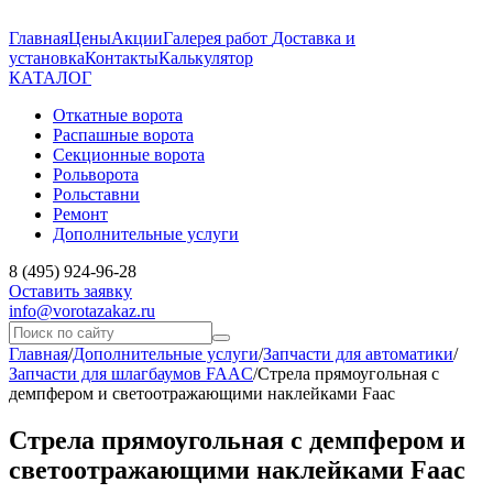
Главная
Цены
Акции
Галерея работ
Доставка и
установка
Контакты
Калькулятор
КАТАЛОГ
Откатные ворота
Распашные ворота
Секционные ворота
Рольворота
Рольставни
Ремонт
Дополнительные услуги
8 (495) 924-96-28
Оставить заявку
info@vorotazakaz.ru
Главная
/
Дополнительные услуги
/
Запчасти для автоматики
/
Запчасти для шлагбаумов FAAC
/
Стрела прямоугольная с
демпфером и светоотражающими наклейками Faac
Стрела прямоугольная с демпфером и
светоотражающими наклейками Faac