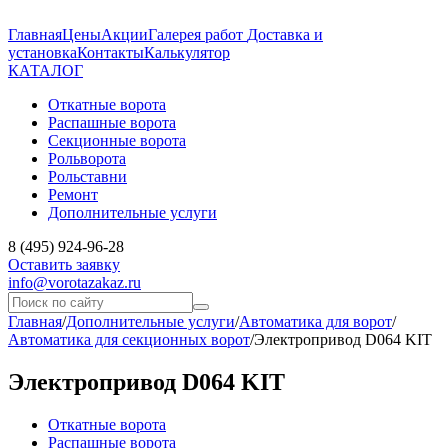
Главная
Цены
Акции
Галерея работ
Доставка и
установка
Контакты
Калькулятор
КАТАЛОГ
Откатные ворота
Распашные ворота
Секционные ворота
Рольворота
Рольставни
Ремонт
Дополнительные услуги
8 (495) 924-96-28
Оставить заявку
info@vorotazakaz.ru
Главная
/
Дополнительные услуги
/
Автоматика для ворот
/
Автоматика для секционных ворот
/
Электропривод D064 KIT
Электропривод D064 KIT
Откатные ворота
Распашные ворота