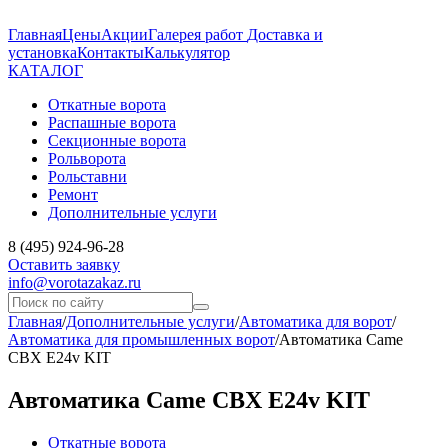
Главная
Цены
Акции
Галерея работ
Доставка и
установка
Контакты
Калькулятор
КАТАЛОГ
Откатные ворота
Распашные ворота
Секционные ворота
Рольворота
Рольставни
Ремонт
Дополнительные услуги
8 (495) 924-96-28
Оставить заявку
info@vorotazakaz.ru
Главная
/
Дополнительные услуги
/
Автоматика для ворот
/
Автоматика для промышленных ворот
/
Автоматика Came
CBX E24v KIT
Автоматика Came CBX E24v KIT
Откатные ворота