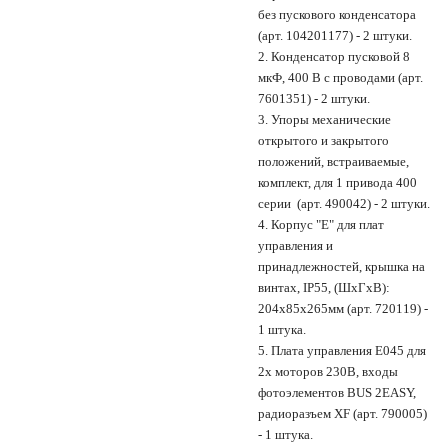
без пускового конденсатора
(арт. 104201177) - 2 штуки.
2. Конденсатор пусковой 8
мкФ, 400 В с проводами (арт.
7601351) - 2 штуки.
3. Упоры механические
открытого и закрытого
положений, встраиваемые,
комплект, для 1 привода 400
серии (арт. 490042) - 2 штуки.
4. Корпус "Е" для плат
управления и
принадлежностей, крышка на
винтах, IP55, (ШxГxВ):
204x85x265мм (арт. 720119) -
1 штука.
5. Плата управления E045 для
2х моторов 230В, входы
фотоэлементов BUS 2EASY,
радиоразъем XF (арт. 790005)
- 1 штука.