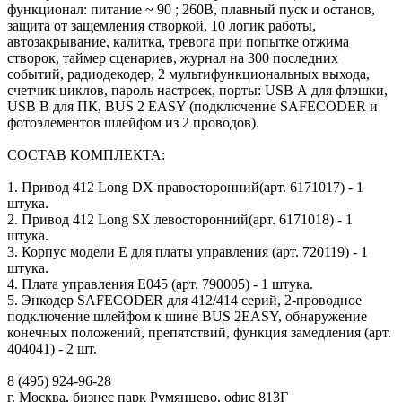
функционал: питание ~ 90 ; 260В, плавный пуск и останов,
защита от защемления створкой, 10 логик работы,
автозакрывание, калитка, тревога при попытке отжима
створок, таймер сценариев, журнал на 300 последних
событий, радиодекодер, 2 мультифункциональных выхода,
счетчик циклов, пароль настроек, порты: USB А для флэшки,
USB B для ПК, BUS 2 EASY (подключение SAFECODER и
фотоэлементов шлейфом из 2 проводов).
СОСТАВ КОМПЛЕКТА:
1. Привод 412 Long DX правосторонний(арт. 6171017) - 1
штука.
2. Привод 412 Long SX левосторонний(арт. 6171018) - 1
штука.
3. Корпус модели Е для платы управления (арт. 720119) - 1
штука.
4. Плата управления E045 (арт. 790005) - 1 штука.
5. Энкодер SAFECODER для 412/414 серий, 2-проводное
подключение шлейфом к шине BUS 2EASY, обнаружение
конечных положений, препятствий, функция замедления (арт.
404041) - 2 шт.
8 (495) 924-96-28
г. Москва, бизнес парк Румянцево, офис 813Г