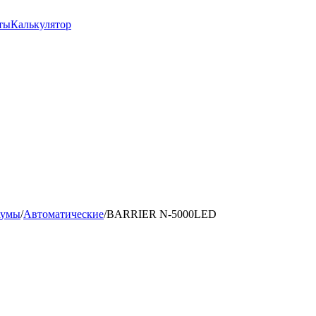
ты
Калькулятор
аумы
/
Автоматические
/
BARRIER N-5000LED