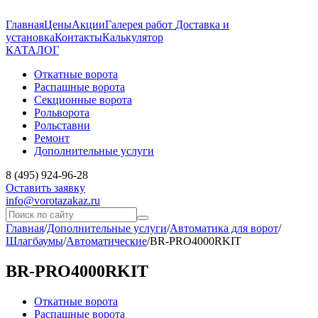
Главная
Цены
Акции
Галерея работ
Доставка и
установка
Контакты
Калькулятор
КАТАЛОГ
Откатные ворота
Распашные ворота
Секционные ворота
Рольворота
Рольставни
Ремонт
Дополнительные услуги
8 (495) 924-96-28
Оставить заявку
info@vorotazakaz.ru
Главная
/
Дополнительные услуги
/
Автоматика для ворот
/
Шлагбаумы
/
Автоматические
/
BR-PRO4000RKIT
BR-PRO4000RKIT
Откатные ворота
Распашные ворота