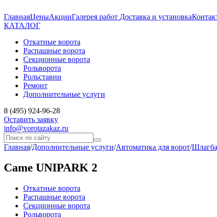
Главная
Цены
Акции
Галерея работ
Доставка и установка
Контак
КАТАЛОГ
Откатные ворота
Распашные ворота
Секционные ворота
Рольворота
Рольставни
Ремонт
Дополнительные услуги
8 (495) 924-96-28
Оставить заявку
info@vorotazakaz.ru
Главная
/
Дополнительные услуги
/
Автоматика для ворот
/
Шлагб
Came UNIPARK 2
Откатные ворота
Распашные ворота
Секционные ворота
Рольворота