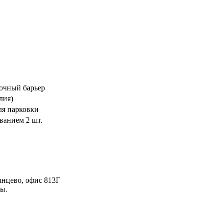
очный барьер
лия)
ля парковки
ванием 2 шт.
янцево, офис 813Г
ы.