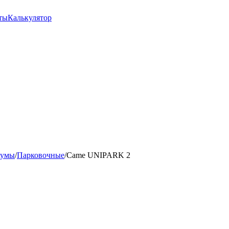
ты
Калькулятор
аумы
/
Парковочные
/
Came UNIPARK 2