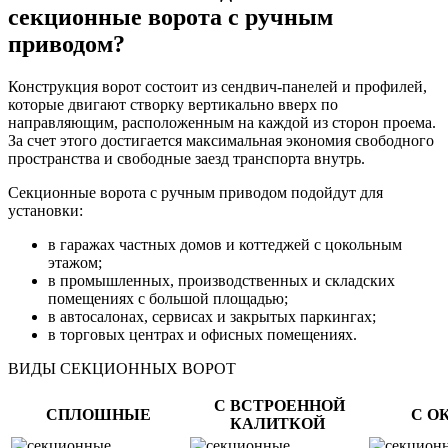
секционные ворота с ручным
приводом?
Конструкция ворот состоит из сендвич-панелей и профилей,
которые двигают створку вертикально вверх по
направляющим, расположенным на каждой из сторон проема.
За счет этого достигается максимальная экономия свободного
пространства и свободные заезд транспорта внутрь.
Секционные ворота с ручным приводом подойдут для
установки:
в гаражах частных домов и коттеджей с цокольным
этажом;
в промышленных, производственных и складских
помещениях с большой площадью;
в автосалонах, сервисах и закрытых паркингах;
в торговых центрах и офисных помещениях.
ВИДЫ СЕКЦИОННЫХ ВОРОТ
С ВСТРОЕННОЙ
СПЛОШНЫЕ
С О
КАЛИТКОЙ