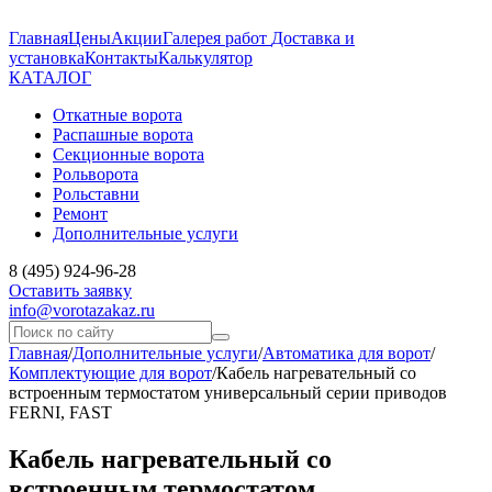
Главная
Цены
Акции
Галерея работ
Доставка и
установка
Контакты
Калькулятор
КАТАЛОГ
Откатные ворота
Распашные ворота
Секционные ворота
Рольворота
Рольставни
Ремонт
Дополнительные услуги
8 (495) 924-96-28
Оставить заявку
info@vorotazakaz.ru
Главная
/
Дополнительные услуги
/
Автоматика для ворот
/
Комплектующие для ворот
/
Кабель нагревательный со
встроенным термостатом универсальный серии приводов
FERNI, FAST
Кабель нагревательный со
встроенным термостатом