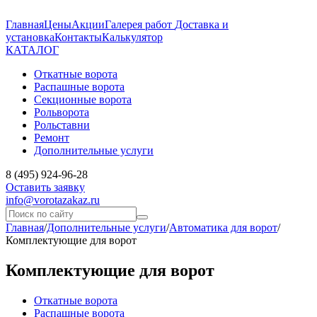
Главная
Цены
Акции
Галерея работ
Доставка и
установка
Контакты
Калькулятор
КАТАЛОГ
Откатные ворота
Распашные ворота
Секционные ворота
Рольворота
Рольставни
Ремонт
Дополнительные услуги
8 (495) 924-96-28
Оставить заявку
info@vorotazakaz.ru
Главная
/
Дополнительные услуги
/
Автоматика для ворот
/
Комплектующие для ворот
Комплектующие для ворот
Откатные ворота
Распашные ворота