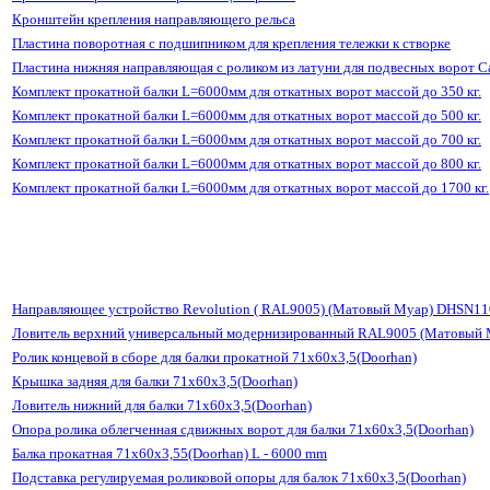
Кронштейн крепления направляющего рельса
Пластина поворотная с подшипником для крепления тележки к створке
Пластина нижняя направляющая с роликом из латуни для подвесных ворот 
Комплект прокатной балки L=6000мм для откатных ворот массой до 350 кг.
Комплект прокатной балки L=6000мм для откатных ворот массой до 500 кг.
Комплект прокатной балки L=6000мм для откатных ворот массой до 700 кг.
Комплект прокатной балки L=6000мм для откатных ворот массой до 800 кг.
Комплект прокатной балки L=6000мм для откатных ворот массой до 1700 кг.
Направляющее устройство Revolution ( RAL9005) (Матовый Муар) DHSN1
Ловитель верхний универсальный модернизированный RAL9005 (Матовый 
Ролик концевой в сборе для балки прокатной 71х60х3,5(Doorhan)
Крышка задняя для балки 71х60х3,5(Doorhan)
Ловитель нижний для балки 71х60х3,5(Doorhan)
Опора ролика облегченная сдвижных ворот для балки 71х60х3,5(Doorhan)
Балка прокатная 71х60х3,55(Doorhan) L - 6000 mm
Подставка регулируемая роликовой опоры для балок 71х60х3,5(Doorhan)