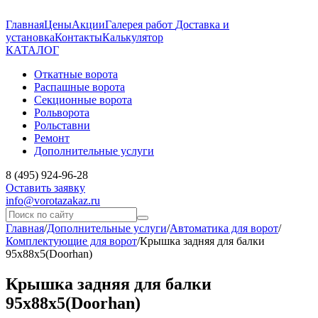
Главная
Цены
Акции
Галерея работ
Доставка и
установка
Контакты
Калькулятор
КАТАЛОГ
Откатные ворота
Распашные ворота
Секционные ворота
Рольворота
Рольставни
Ремонт
Дополнительные услуги
8 (495) 924-96-28
Оставить заявку
info@vorotazakaz.ru
Главная
/
Дополнительные услуги
/
Автоматика для ворот
/
Комплектующие для ворот
/
Крышка задняя для балки
95х88х5(Doorhan)
Крышка задняя для балки
95х88х5(Doorhan)