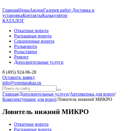
Главная
Цены
Акции
Галерея работ
Доставка и
установка
Контакты
Калькулятор
КАТАЛОГ
Откатные ворота
Распашные ворота
Секционные ворота
Рольворота
Рольставни
Ремонт
Дополнительные услуги
8 (495) 924-96-28
Оставить заявку
info@vorotazakaz.ru
Главная
/
Дополнительные услуги
/
Автоматика для ворот
/
Комплектующие для ворот
/
Ловитель нижний МИКРО
Ловитель нижний МИКРО
Откатные ворота
Распашные ворота