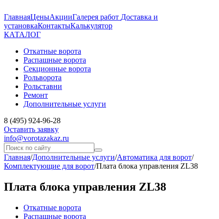
Главная
Цены
Акции
Галерея работ
Доставка и
установка
Контакты
Калькулятор
КАТАЛОГ
Откатные ворота
Распашные ворота
Секционные ворота
Рольворота
Рольставни
Ремонт
Дополнительные услуги
8 (495) 924-96-28
Оставить заявку
info@vorotazakaz.ru
Главная
/
Дополнительные услуги
/
Автоматика для ворот
/
Комплектующие для ворот
/
Плата блока управления ZL38
Плата блока управления ZL38
Откатные ворота
Распашные ворота