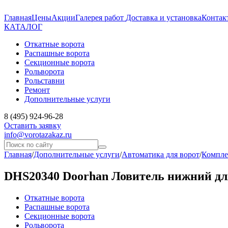
Главная
Цены
Акции
Галерея работ
Доставка и установка
Контак
КАТАЛОГ
Откатные ворота
Распашные ворота
Секционные ворота
Рольворота
Рольставни
Ремонт
Дополнительные услуги
8 (495) 924-96-28
Оставить заявку
info@vorotazakaz.ru
Главная
/
Дополнительные услуги
/
Автоматика для ворот
/
Компле
DHS20340 Doorhan Ловитель нижний для
Откатные ворота
Распашные ворота
Секционные ворота
Рольворота