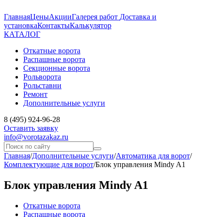
Главная
Цены
Акции
Галерея работ
Доставка и
установка
Контакты
Калькулятор
КАТАЛОГ
Откатные ворота
Распашные ворота
Секционные ворота
Рольворота
Рольставни
Ремонт
Дополнительные услуги
8 (495) 924-96-28
Оставить заявку
info@vorotazakaz.ru
Главная
/
Дополнительные услуги
/
Автоматика для ворот
/
Комплектующие для ворот
/
Блок управления Mindy A1
Блок управления Mindy A1
Откатные ворота
Распашные ворота