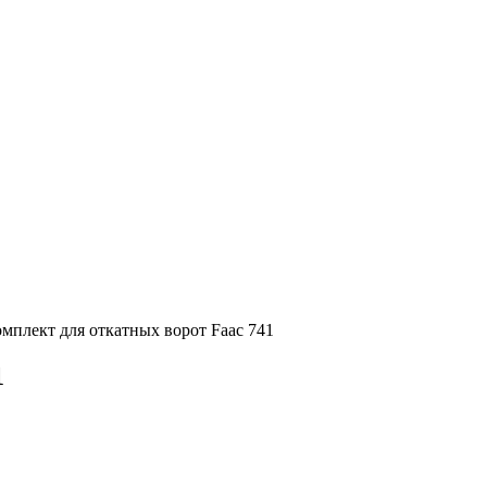
омплект для откатных ворот Faac 741
1